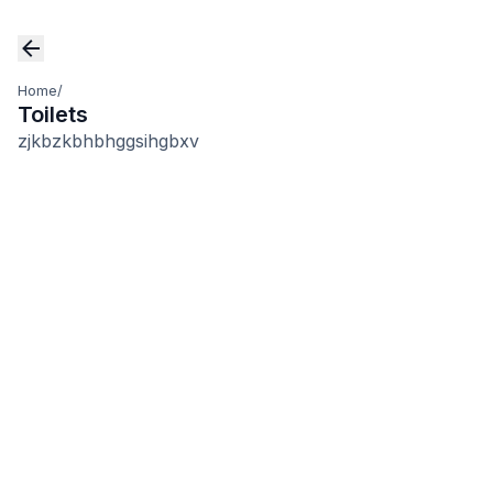
Home
/
Toilets
zjkbzkbhbhggsihgbxv